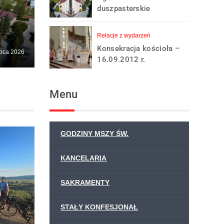
duszpasterskie
13.12.2020 r. – III
NIEDZIELA ADWENTU
Relacje z wydarzeń
Konsekracja kościoła –
ipca 2026
16.09.2012 r.
Menu
GODZINY MSZY ŚW.
KANCELARIA
SAKRAMENTY
STAŁY KONFESJONAŁ