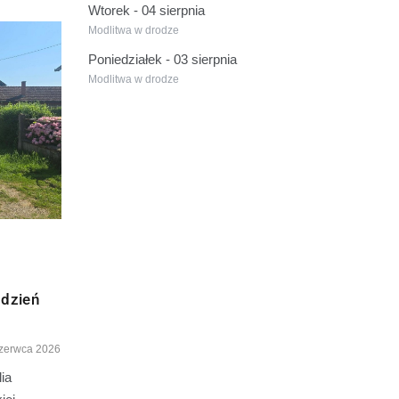
Wtorek - 04 sierpnia
Modlitwa w drodze
Poniedziałek - 03 sierpnia
Modlitwa w drodze
 dzień
zerwca 2026
ia