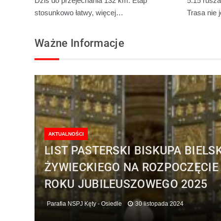
Dziś do przejechania 132 km. Etap
5.15 rusza
stosunkowo łatwy, więcej…
Trasa nie 
Ważne Informacje
AKTUALNOŚCI
LIST PASTERSKI BISKUPA BIELS
ŻYWIECKIEGO NA ROZPOCZĘCIE
ROKU JUBILEUSZOWEGO 2025
Parafia NSPJ Kęty - Osiedle
30 listopada 2024