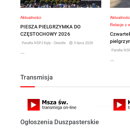
Aktualności
Aktualnośc
Relacje z 
PIESZA PIELGRZYMKA DO
CZĘSTOCHOWY 2026
Czwartek
pielgrz
Parafia NSPJ Kęty - Osiedle
3 lipca 2026
Parafia NSP
…
…
Transmisja
Ogłoszenia Duszpasterskie