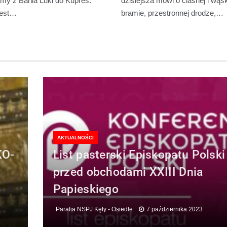
my z Bania Luki do Kupres.
dzisiejsza mówi o ciasnej i wąsk
jest…
bramie, przestronnej drodze,…
AKTUALNOŚCI
KO-
List pasterski Episkopatu Polski
przed obchodami XXIII Dnia
Papieskiego
Parafia NSPJ Kęty - Osiedle
7 października 2023