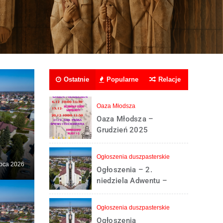
Ostatnie
Popularne
Relacje
Oaza Młodsza
Oaza Młodsza –
Grudzień 2025
–
Ogłoszenia duszpasterskie
ipca 2026
Ogłoszenia – 2.
niedziela Adwentu –
6.12.2020 r.
Ogłoszenia duszpasterskie
Ogłoszenia