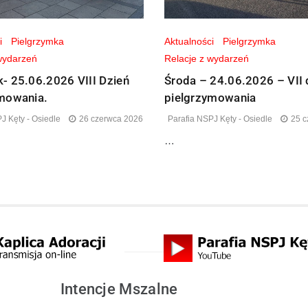
i
Pielgrzymka
Aktualności
Pielgrzymka
wydarzeń
Relacje z wydarzeń
- 25.06.2026 VIII Dzień
Środa – 24.06.2026 – VII 
ymowania.
pielgrzymowania
J Kęty - Osiedle
26 czerwca 2026
Parafia NSPJ Kęty - Osiedle
25 c
…
Intencje Mszalne