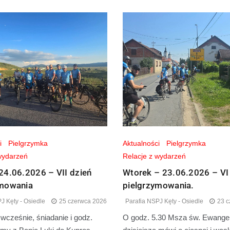
i
Pielgrzymka
Aktualności
Pielgrzymka
wydarzeń
Relacje z wydarzeń
24.06.2026 – VII dzień
Wtorek – 23.06.2026 – VI
ymowania
pielgrzymowania.
J Kęty - Osiedle
25 czerwca 2026
Parafia NSPJ Kęty - Osiedle
23 c
cześnie, śniadanie i godz.
O godz. 5.30 Msza św. Ewangel