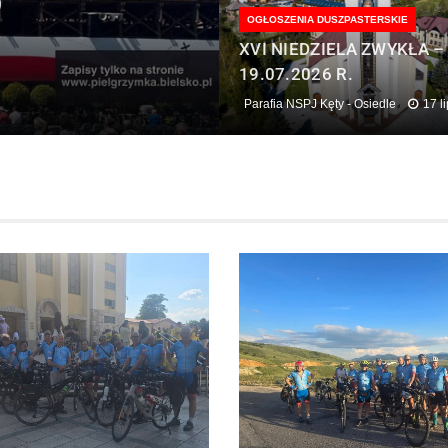
O
 Dzień
dzień
OGŁOSZENIA DUSZPASTERSKIE
XVI NIEDZIELA ZWYKŁA –
19.07.2026 R.
Parafia NSPJ Kęty - Osiedle
17 l