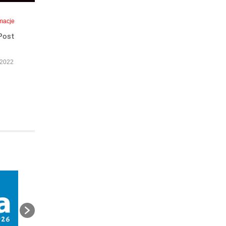
macje
Post
 2022