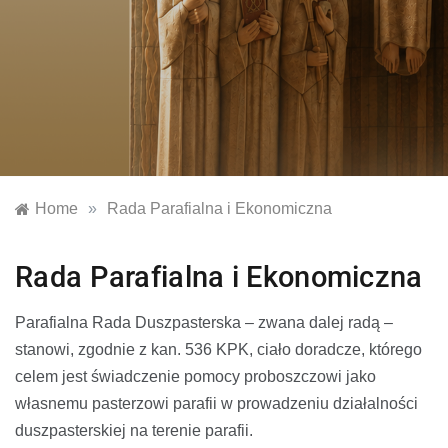
Parafia NSPJ Kęty – Osiedle
Strona internetowa Parafii Najświętszego Serca Pana
Jezusa w Kętach
Home
»
Rada Parafialna i Ekonomiczna
Rada Parafialna i Ekonomiczna
Parafialna Rada Duszpasterska – zwana dalej radą –
stanowi, zgodnie z kan. 536 KPK, ciało doradcze, którego
celem jest świadczenie pomocy proboszczowi jako
własnemu pasterzowi parafii w prowadzeniu działalności
duszpasterskiej na terenie parafii.