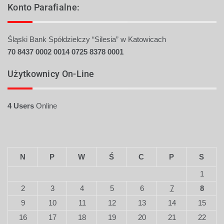
Konto Parafialne:
Śląski Bank Spółdzielczy “Silesia” w Katowicach
70 8437 0002 0014 0725
8378 0001
Użytkownicy On-Line
4 Users
Online
N
P
W
Ś
C
P
S
1
2
3
4
5
6
7
8
9
10
11
12
13
14
15
16
17
18
19
20
21
22