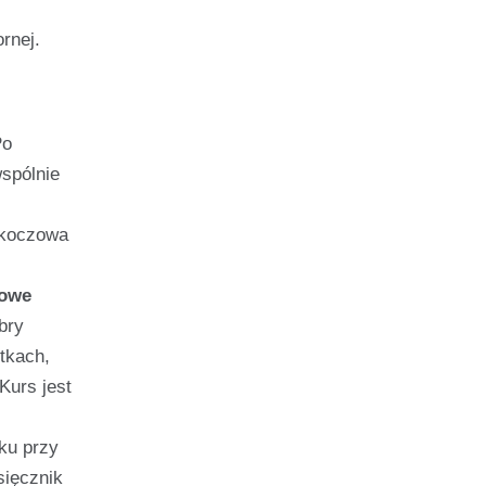
rnej.
j
Po
spólnie
Skoczowa
Nowe
bry
tkach,
Kurs jest
iku przy
sięcznik