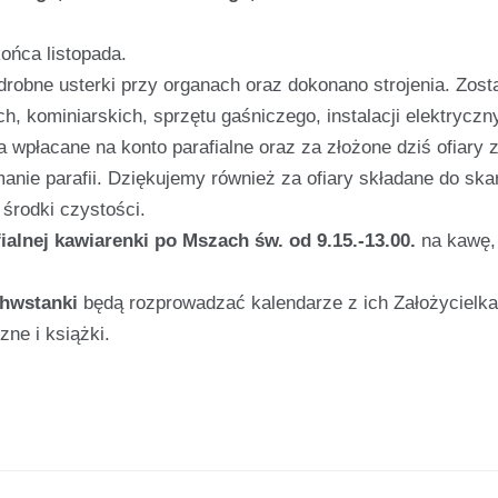
ńca listopada.
drobne usterki przy organach oraz dokonano strojenia. Zost
, kominiarskich, sprzętu gaśniczego, instalacji elektryczn
 wpłacane na konto parafialne oraz za złożone dziś ofiary 
anie parafii. Dziękujemy również za ofiary składane do sk
 środki czystości.
alnej kawiarenki po Mszach św. od 9.15.-13.00.
na kawę, 
chwstanki
będą rozprowadzać kalendarze z ich Założycielka
zne i książki.