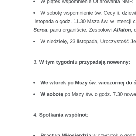
W piątek wspomnienie Ofiarowania NMP.
W sobotę wspomnienie św. Cecylii, dziewi
listopada o godz. 11.30 Msza św. w intencji 
Serca
, panu organiście, Zespołowi
Alfaton,
d
W niedzielę, 23 listopada, Uroczystość 
W tym tygodniu przypadają nowenny:
We wtorek po Mszy św. wieczornej do 
W sobotę
po Mszy św. o godz. 7.30 now
Spotkania wspólnot:
Bractwa Miłosierdzia
w czwartek o godz.