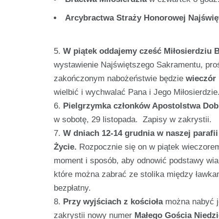
Arcybractwa Straży Honorowej Najświę
W piątek oddajemy cześć Miłosierdziu Bo
wystawienie Najświętszego Sakramentu, proś
zakończonym nabożeństwie będzie
wieczór 
wielbić i wychwalać Pana i Jego Miłosierdzie
Pielgrzymka członków Apostolstwa Dob
w sobotę, 29 listopada. Zapisy w zakrystii.
W dniach 12-14 grudnia w naszej parafi
Życie.
Rozpocznie się on w piątek wieczorem
moment i sposób, aby odnowić podstawy wiary
które można zabrać ze stolika między ławkami.
bezpłatny.
Przy wyjściach z kościoła
można nabyć j
zakrystii nowy numer
Małego Gościa Niedzi