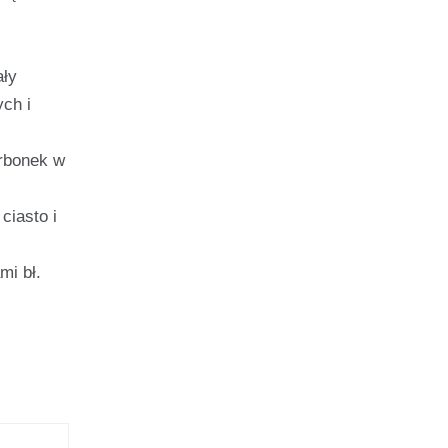
ały
ych i
z
arbonek w
ciasto i
mi bł.