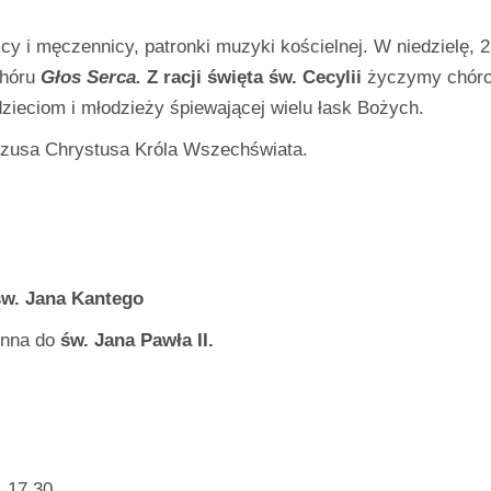
cy i męczennicy, patronki muzyki kościelnej. W niedzielę, 
chóru
Głos Serca.
Z racji święta św. Cecylii
życzymy chór
zieciom i młodzieży śpiewającej wielu łask Bożych.
Jezusa Chrystusa Króla Wszechświata.
św. Jana Kantego
enna do
św. Jana Pawła II.
 17.30.