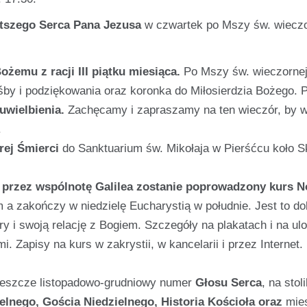
tszego Serca Pana Jezusa
w czwartek po Mszy św. wieczo
żemu z racji III piątku miesiąca.
Po Mszy św. wieczorne
by i podziękowania oraz koronka do Miłosierdzia Bożego. 
uwielbienia.
Zachęcamy i zapraszamy na ten wieczór, by w
.
rej Śmierci
do Sanktuarium św. Mikołaja w Pierśćcu koło 
i przez wspólnotę Galilea zostanie poprowadzony kurs 
 a zakończy w niedzielę Eucharystią w południe. Jest to do
 i swoją relację z Bogiem. Szczegóły na plakatach i na ulo
 Zapisy na kurs w zakrystii, w kancelarii i przez Internet. 
eszcze listopadowo-grudniowy numer
Głosu Serca
, na stol
elnego,
Gościa Niedzielnego, Historia Kościoła oraz
mie