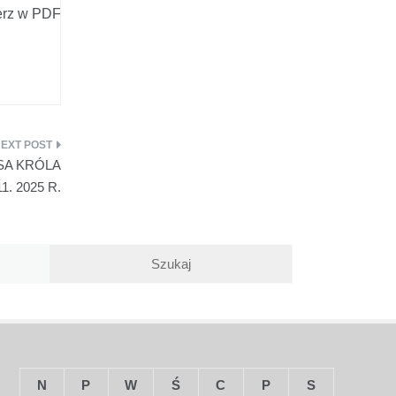
erz w PDF
SA KRÓLA
. 2025 R.
N
P
W
Ś
C
P
S