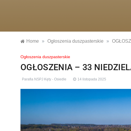
Home
»
Ogłoszenia duszpasterskie
»
OGŁOSZE
Ogłoszenia duszpasterskie
OGŁOSZENIA – 33 NIEDZIELA
Parafia NSPJ Kęty - Osiedle
14 listopada 2025