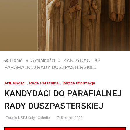
Parafia NSPJ Kęty – Osiedle
Strona internetowa Parafii Najświętszego Serca Pana
Jezusa w Kętach
Home
»
Aktualności
»
KANDYDACI DO
PARAFIALNEJ RADY DUSZPASTERSKIEJ
Aktualności
,
Rada Parafialna
,
Ważne informacje
KANDYDACI DO PARAFIALNEJ
RADY DUSZPASTERSKIEJ
Parafia NSPJ Kęty - Osiedle
5 marca 2022