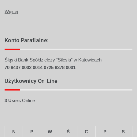
Więcej
Konto Parafialne:
Śląski Bank Spółdzielczy “Silesia” w Katowicach
70 8437 0002 0014 0725
8378 0001
Użytkownicy On-Line
3 Users
Online
N
P
W
Ś
C
P
S